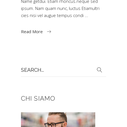
Name getdui. Etiam rhoncus.neque sed
ipsum. Nam quam nunc, luctus Etiamultri
cies nisi vel augue tempus condi
Read More
Search
for:
CHI SIAMO